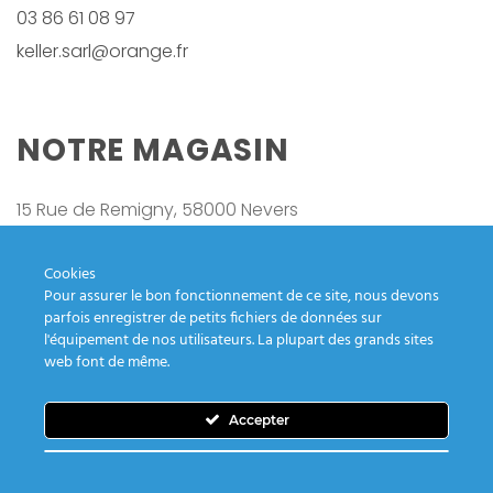
03 86 61 08 97
keller.sarl@orange.fr
NOTRE MAGASIN
15 Rue de Remigny, 58000 Nevers
LOCALISATION
Cookies
Pour assurer le bon fonctionnement de ce site, nous devons
parfois enregistrer de petits fichiers de données sur
l'équipement de nos utilisateurs. La plupart des grands sites
web font de même.
© COPYRIGHT 2021 - TOUS DROITS RÉSERVÉS -
Accepter
AGENCE MYCOM