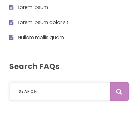
Lorem ipsum
Lorem ipsum dolor sit
Nullam mollis quam
Search FAQs
Sub