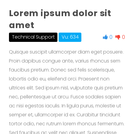
Lorem ipsum dolor sit
amet
0
0
Technical Support
Vu: 634
Quisque suscipit ullamcorper diam eget posuere.
Proin dapibus congue ante, varius rhoncus sem
faucibus pretium. Donec sed felis scelerisque,
lobortis odio eu, eleifend orci. Praesent non
ultrices elit. Sed ipsum nisl, vulputate quis pretium
nec, pellentesque ut arcu. Fusce sodales sapien
ac nisi egestas iaculis. In ligula purus, molestie ut
semper et, ullamcorper id ex. Curabitur tincidunt
tortor odio, nec rutrum lorem rhoncus fermentum.
Sed faucibus ac velit nec aliquet. Suspendisse